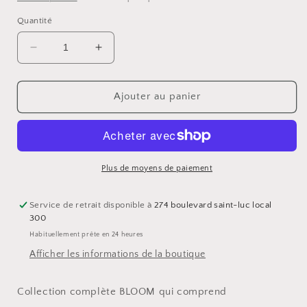
Quantité
Réduire
Augmenter
la
la
quantité
quantité
de
de
Ajouter au panier
Ensemble
Ensemble
BLOOM
BLOOM
Plus de moyens de paiement
Service de retrait disponible à
274 boulevard saint-luc local
300
Habituellement prête en 24 heures
Afficher les informations de la boutique
Collection complète BLOOM qui comprend